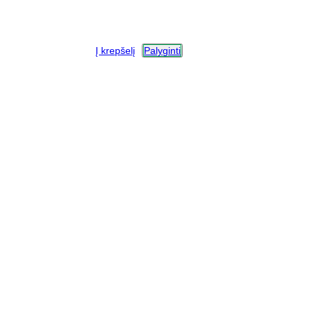
Į krepšelį
Palyginti