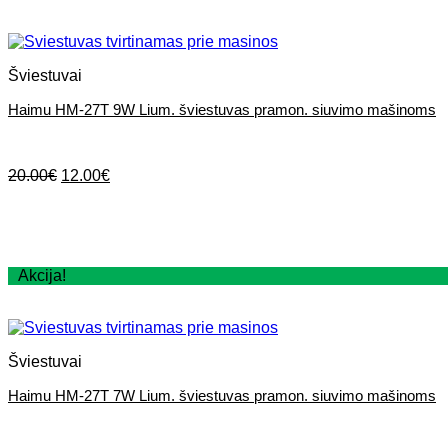
Šviestuvai
Haimu HM-27T 9W Lium. šviestuvas pramon. siuvimo mašinoms
Original
Current
20.00
€
12.00
€
price
price
was:
is:
20.00€.
12.00€.
Akcija!
Šviestuvai
Haimu HM-27T 7W Lium. šviestuvas pramon. siuvimo mašinoms