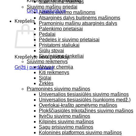
Krepšelyje nėra produktų.
Siuvinėjimo mašinos
Siuvimo mašinų priedai
Grįžti į parduotuvę
Adatos siuvimo mašinoms
Atsarginės dalys buitinėms mašinoms
Krepšelis
Pramoninių mašinų atsarginės dalys
Palenkimo prietaisai
Pedalai
Pėdelės ir siuvimo prietaisai
Pristatomi staliukai
Siūlų stovai
Siuvinėjimo lankeliai
Krepšelyje nėra produktų.
Siuvimo reikmenys
Alyva ir chemija
Grįžti į parduotuvę
Kiti reikmenys
Siūlai
Žirklės
Pramoninės siuvimo mašinos
Universalios tiesiasiūlės siuvimo mašinos
Universalios tiesiasiūlės (sunkioms medž.)
Overlokai-krašto apmėtymo mašinos
Plokščiasiūlės trikotažinės siuvimo mašinos
Įtvirčių siuvimo mašinos
Kilpinės siuvimo mašinos
Sagų prisiuvimo mašinos
Koloninės platformos siuvimo mašinos