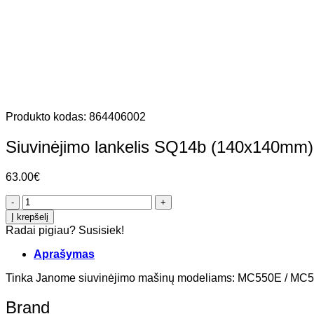
Produkto kodas:
864406002
Siuvinėjimo lankelis SQ14b (140x140
63.00
€
produkto
kiekis:
Į krepšelį
Siuvinėjimo
Radai pigiau? Susisiek!
lankelis
SQ14b
Aprašymas
(140x140mm)
Janome
Tinka Janome siuvinėjimo mašinų modeliams: MC550E / MC5
MC550E,
MC500E
Brand