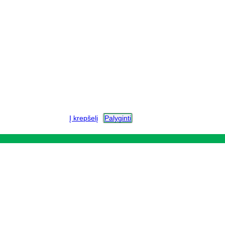
Į krepšelį
Palyginti