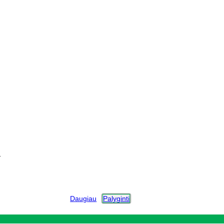
s
Daugiau
Palyginti