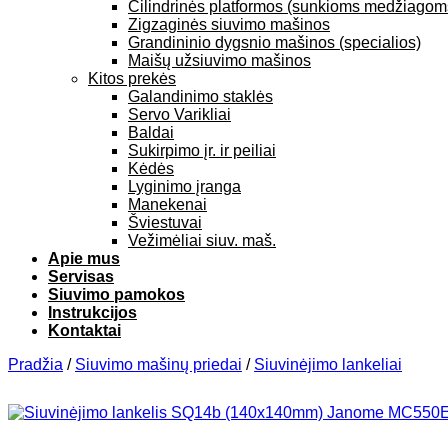
Cilindrinės platformos (sunkioms medžiagom
Zigzaginės siuvimo mašinos
Grandininio dygsnio mašinos (specialios)
Maišų užsiuvimo mašinos
Kitos prekės
Galandinimo staklės
Servo Varikliai
Baldai
Sukirpimo įr. ir peiliai
Kėdės
Lyginimo įranga
Manekenai
Šviestuvai
Vežimėliai siuv. maš.
Apie mus
Servisas
Siuvimo pamokos
Instrukcijos
Kontaktai
Pradžia
/
Siuvimo mašinų priedai
/
Siuvinėjimo lankeliai