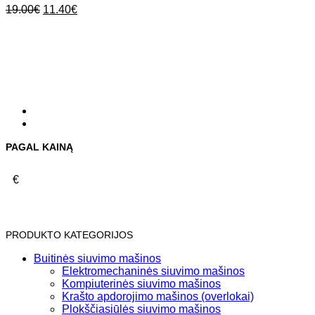
Original
Current
19.00
€
11.40
€
price
price
was:
is:
19.00€.
11.40€.
PAGAL KAINĄ
€
PRODUKTO KATEGORIJOS
Buitinės siuvimo mašinos
Elektromechaninės siuvimo mašinos
Kompiuterinės siuvimo mašinos
Krašto apdorojimo mašinos (overlokai)
Plokščiasiūlės siuvimo mašinos