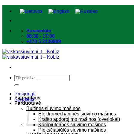
Skip
to
content
Susisiekite
08:30 - 17:00
+370 5 2130909
Ieškoti:
Prisijungti
Pagrindinis
Krepšelis
Parduotuvė
Buitinės siuvimo mašinos
Elektromechaninės siuvimo mašinos
Krašto apdorojimo mašinos (overlokai)
Kompiuterinės siuvimo mašinos
Plokščiasiūlės siuvimo mašinos