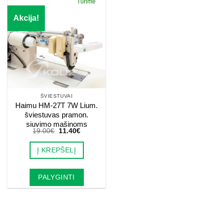
Turime
Akcija!
ŠVIESTUVAI
Haimu HM-27T 7W Lium.
šviestuvas pramon.
siuvimo mašinoms
Original
Current
19.00
€
11.40
€
price
price
was:
is:
Į KREPŠELĮ
19.00€.
11.40€.
PALYGINTI