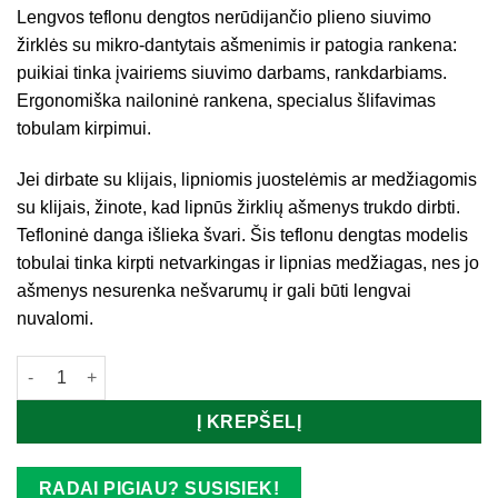
Lengvos teflonu dengtos nerūdijančio plieno siuvimo
žirklės su mikro-dantytais ašmenimis ir patogia rankena:
puikiai tinka įvairiems siuvimo darbams, rankdarbiams.
Ergonomiška nailoninė rankena, specialus šlifavimas
tobulam kirpimui.
Jei dirbate su klijais, lipniomis juostelėmis ar medžiagomis
su klijais, žinote, kad lipnūs žirklių ašmenys trukdo dirbti.
Tefloninė danga išlieka švari. Šis teflonu dengtas modelis
tobulai tinka kirpti netvarkingas ir lipnias medžiagas, nes jo
ašmenys nesurenka nešvarumų ir gali būti lengvai
nuvalomi.
produkto kiekis: Universalios siuvimo žirklės EMERY, 14 cm ilgi
Į KREPŠELĮ
RADAI PIGIAU? SUSISIEK!