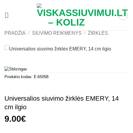
Skip
to
content
PRADŽIA
/
SIUVIMO REIKMENYS
/
ŽIRKLĖS
Produkto kodas:
E-6505B
Universalios siuvimo žirklės EMERY, 14
cm ilgio
9.00
€