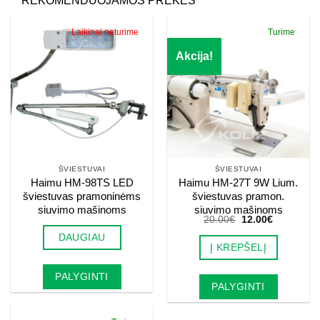
REKOMENDUOJAMOS PREKĖS
Laikinai neturime
Turime
Akcija!
ŠVIESTUVAI
ŠVIESTUVAI
Haimu HM-98TS LED
Haimu HM-27T 9W Lium.
šviestuvas pramoninėms
šviestuvas pramon.
siuvimo mašinoms
siuvimo mašinoms
Original
Current
20.00
€
12.00
€
price
price
DAUGIAU
was:
is:
Į KREPŠELĮ
20.00€.
12.00€.
PALYGINTI
PALYGINTI