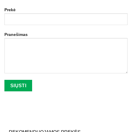
Prekė
Pranešimas
Palikite šį lauką tuščią.