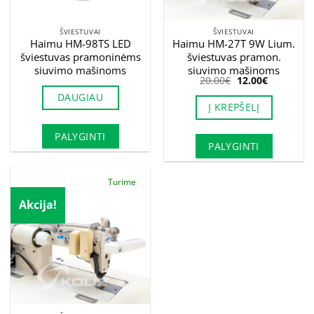
ŠVIESTUVAI
ŠVIESTUVAI
Haimu HM-98TS LED
Haimu HM-27T 9W Lium.
šviestuvas pramoninėms
šviestuvas pramon.
siuvimo mašinoms
siuvimo mašinoms
Original
Current
20.00
€
12.00
€
price
price
DAUGIAU
was:
is:
Į KREPŠELĮ
20.00€.
12.00€.
PALYGINTI
PALYGINTI
Turime
Akcija!