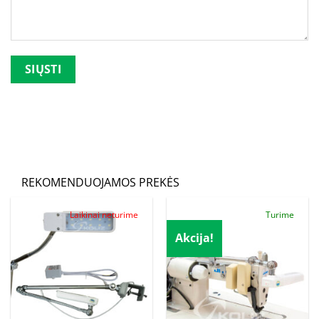
Palikite šį lauką tuščią.
REKOMENDUOJAMOS PREKĖS
Laikinai neturime
Turime
Akcija!