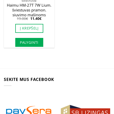
ŠVIESTUVAI
Haimu HM-27T 7W Lium.
šviestuvas pramon.
siuvimo mašinoms
Original
Current
19.00
€
11.40
€
price
price
was:
is:
Į KREPŠELĮ
19.00€.
11.40€.
PALYGINTI
SEKITE MUS FACEBOOK