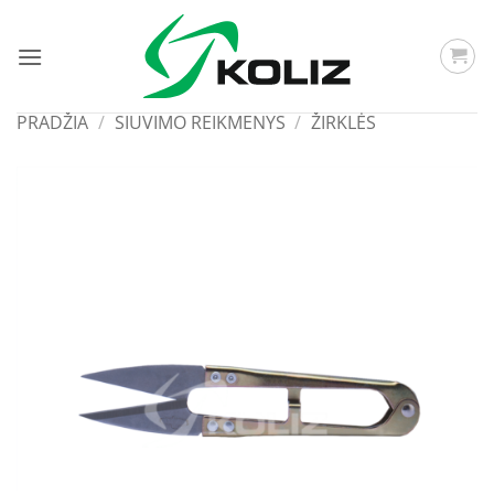
Skip
to
content
PRADŽIA
/
SIUVIMO REIKMENYS
/
ŽIRKLĖS