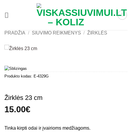
Skip
to
content
PRADŽIA
/
SIUVIMO REIKMENYS
/
ŽIRKLĖS
Produkto kodas:
E-4329G
Žirklės 23 cm
15.00
€
Tinka kirpti odai ir įvairioms medžiagoms.