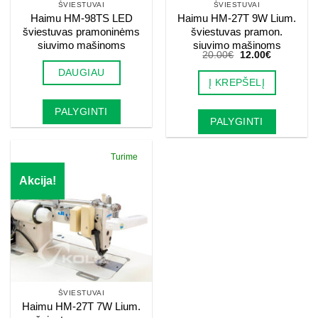
ŠVIESTUVAI
ŠVIESTUVAI
Haimu HM-98TS LED
Haimu HM-27T 9W Lium.
šviestuvas pramoninėms
šviestuvas pramon.
siuvimo mašinoms
siuvimo mašinoms
Original
Current
20.00
€
12.00
€
price
price
DAUGIAU
was:
is:
Į KREPŠELĮ
20.00€.
12.00€.
PALYGINTI
PALYGINTI
Turime
Akcija!
ŠVIESTUVAI
Haimu HM-27T 7W Lium.