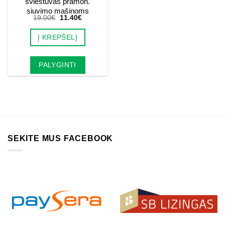
šviestuvas pramon.
siuvimo mašinoms
Original
Current
19.00
€
11.40
€
price
price
was:
is:
Į KREPŠELĮ
19.00€.
11.40€.
PALYGINTI
SEKITE MUS FACEBOOK