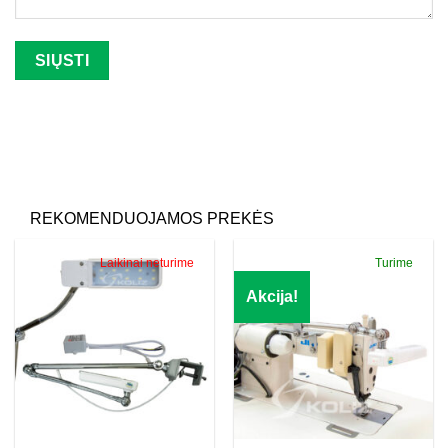
Palikite šį lauką tuščią.
REKOMENDUOJAMOS PREKĖS
Laikinai neturime
Turime
Akcija!