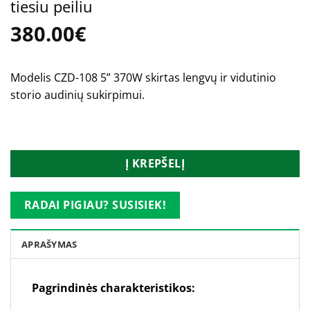
tiesiu peiliu
380.00
€
Modelis CZD-108 5” 370W skirtas lengvų ir vidutinio
storio audinių sukirpimui.
Turime
Į KREPŠELĮ
RADAI PIGIAU? SUSISIEK!
APRAŠYMAS
Pagrindinės charakteristikos: