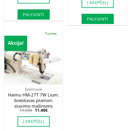
Į KREPŠELĮ
20.00€.
12.00€.
PALYGINTI
PALYGINTI
Turime
Akcija!
ŠVIESTUVAI
Haimu HM-27T 7W Lium.
šviestuvas pramon.
siuvimo mašinoms
Original
Current
19.00
€
11.40
€
price
price
was:
is:
Į KREPŠELĮ
19.00€.
11.40€.