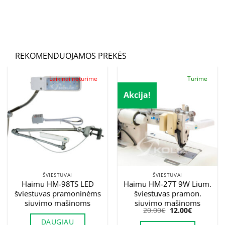
Palikite šį lauką tuščią.
REKOMENDUOJAMOS PREKĖS
Laikinai neturime
Turime
Akcija!
ŠVIESTUVAI
ŠVIESTUVAI
Haimu HM-98TS LED
Haimu HM-27T 9W Lium.
šviestuvas pramoninėms
šviestuvas pramon.
siuvimo mašinoms
siuvimo mašinoms
Original
Current
20.00
€
12.00
€
price
price
DAUGIAU
was:
is: