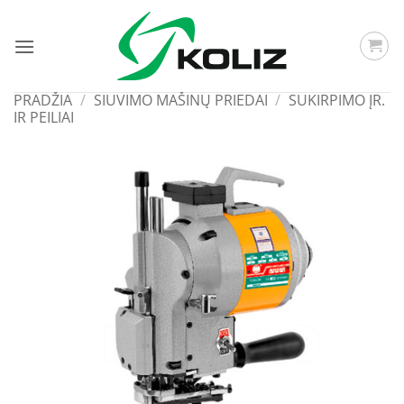
Skip
to
content
PRADŽIA
/
SIUVIMO MAŠINŲ PRIEDAI
/
SUKIRPIMO ĮR.
IR PEILIAI