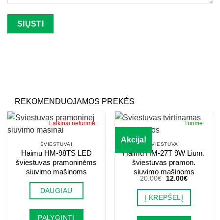
Palikite šį lauką tuščią.
REKOMENDUOJAMOS PREKĖS
Laikinai neturime
Turime
Akcija!
ŠVIESTUVAI
ŠVIESTUVAI
Haimu HM-98TS LED
Haimu HM-27T 9W Lium.
šviestuvas pramoninėms
šviestuvas pramon.
siuvimo mašinoms
siuvimo mašinoms
Original
Current
20.00
€
12.00
€
price
price
DAUGIAU
was:
is:
Į KREPŠELĮ
20.00€.
12.00€.
PALYGINTI