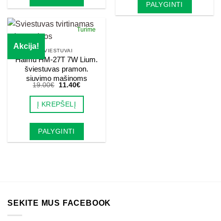
PALYGINTI
Turime
Akcija!
ŠVIESTUVAI
Haimu HM-27T 7W Lium.
šviestuvas pramon.
siuvimo mašinoms
Original
Current
19.00
€
11.40
€
price
price
was:
is:
Į KREPŠELĮ
19.00€.
11.40€.
PALYGINTI
SEKITE MUS FACEBOOK