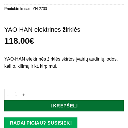
Produkto kodas:
YH-2700
YAO-HAN elektrinės žirklės
118.00
€
YAO-HAN elektrinės žirklės skirtos įvairių audinių, odos,
kailio, kilimų ir kt. kirpimui.
Turime
produkto kiekis: YAO-HAN elektrinės žirklės
Į KREPŠELĮ
RADAI PIGIAU? SUSISIEK!