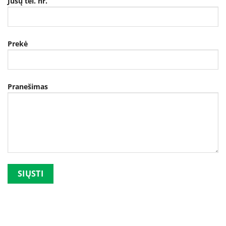
Jūsų tel. nr.
Prekė
Pranešimas
Palikite šį lauką tuščią.