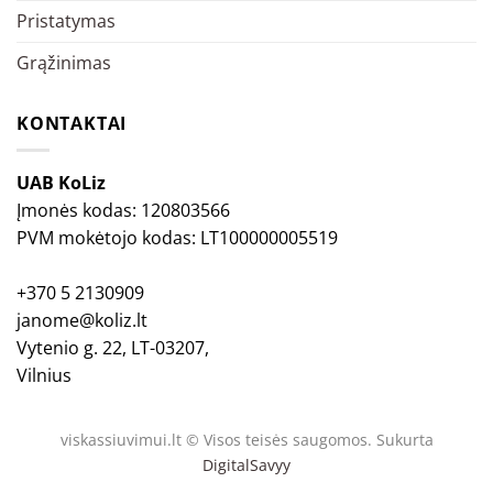
Pristatymas
Grąžinimas
KONTAKTAI
UAB KoLiz
Įmonės kodas: 120803566
PVM mokėtojo kodas: LT100000005519
+370 5 2130909
janome@koliz.lt
Vytenio g. 22, LT-03207,
Vilnius
viskassiuvimui.lt © Visos teisės saugomos. Sukurta
DigitalSavyy