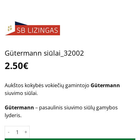
Gütermann siūlai_32002
2.50
€
Aukštos kokybės vokiečių gamintojo
Gütermann
siuvimo siūlai.
Gütermann
– pasaulinis siuvimo siūlų gamybos
lyderis.
produkto kiekis: Gütermann siūlai_32002