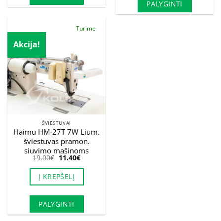
PALYGINTI
Turime
Akcija!
ŠVIESTUVAI
Haimu HM-27T 7W Lium.
šviestuvas pramon.
siuvimo mašinoms
Original
Current
19.00
€
11.40
€
price
price
was:
is:
Į KREPŠELĮ
19.00€.
11.40€.
PALYGINTI