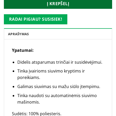
Į KREPŠELĮ
RADAI PIGIAU? SUSISIEK!
APRAŠYMAS
Ypatumai:
Didelis atsparumas trinčiai ir susidėvėjimui.
Tinka įvairioms siuvimo kryptims ir
poreikiams.
Galimas siuvimas su mažu siūlo įtempimu.
Tinka naudoti su automatinėmis siuvimo
mašinomis.
Sudėtis: 100% poliesteris.