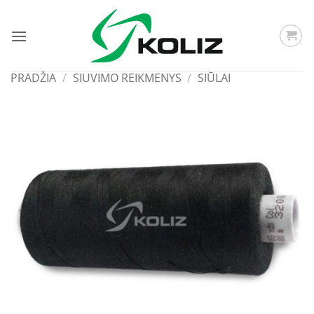
Skip
to
content
PRADŽIA
/
SIUVIMO REIKMENYS
/
SIŪLAI