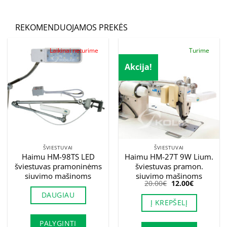
REKOMENDUOJAMOS PREKĖS
Laikinai neturime
Turime
Akcija!
ŠVIESTUVAI
ŠVIESTUVAI
Haimu HM-98TS LED
Haimu HM-27T 9W Lium.
šviestuvas pramoninėms
šviestuvas pramon.
siuvimo mašinoms
siuvimo mašinoms
Original
Current
20.00
€
12.00
€
price
price
DAUGIAU
was:
is:
Į KREPŠELĮ
20.00€.
12.00€.
PALYGINTI