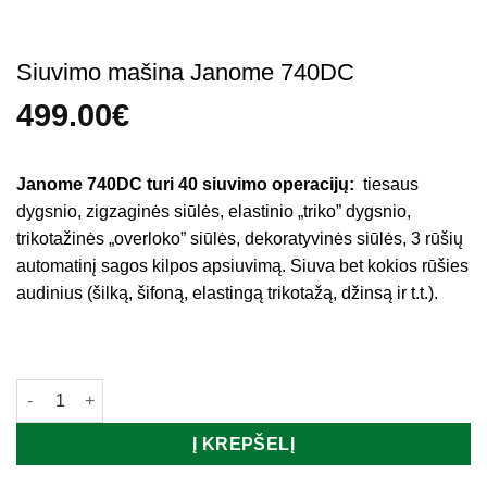
Siuvimo mašina Janome 740DC
499.00
€
Janome 740DC turi 40 siuvimo operacijų:
tiesaus
dygsnio, zigzaginės siūlės, elastinio „triko” dygsnio,
trikotažinės „overloko” siūlės, dekoratyvinės siūlės, 3 rūšių
automatinį sagos kilpos apsiuvimą. Siuva bet kokios rūšies
audinius (šilką, šifoną, elastingą trikotažą, džinsą ir t.t.).
Turime
produkto kiekis: Siuvimo mašina Janome 740DC
Į KREPŠELĮ