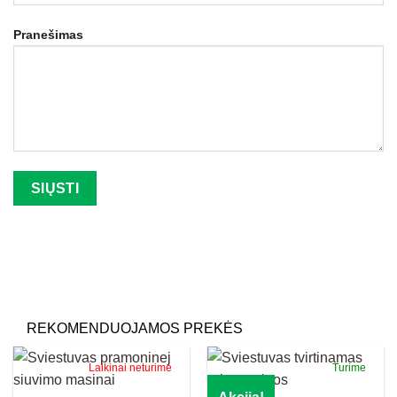
Pranešimas
Palikite šį lauką tuščią.
REKOMENDUOJAMOS PREKĖS
Laikinai neturime
Turime