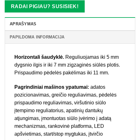
RADAI PIGIAU? SUSISIEK!
APRAŠYMAS
PAPILDOMA INFORMACIJA
Horizontali šaudyklė.
Reguliuojamas iki 5 mm
dygsnio ilgis ir iki 7 mm zigzaginės siūlės plotis.
Prispaudimo pėdelės pakėlimas iki 11 mm.
Pagrindiniai mašinos ypatumai:
adatos
pozicionavimas, greičio reguliavimas, pėdelės
prispaudimo reguliavimas, viršutinio siūlo
įtempimo reguliatorius, apatinių dantukų
atjungimas, įmontuotas siūlo įvėrimo į adatą
mechanizmas, rankovinė platforma, LED
apšvietimas, start/stop mygtukas, įtvirčio