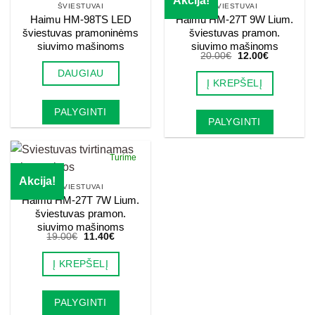
Akcija!
ŠVIESTUVAI
ŠVIESTUVAI
Haimu HM-98TS LED
Haimu HM-27T 9W Lium.
šviestuvas pramoninėms
šviestuvas pramon.
siuvimo mašinoms
siuvimo mašinoms
Original
Current
20.00
€
12.00
€
price
price
DAUGIAU
was:
is:
Į KREPŠELĮ
20.00€.
12.00€.
PALYGINTI
PALYGINTI
Turime
Akcija!
ŠVIESTUVAI
Haimu HM-27T 7W Lium.
šviestuvas pramon.
siuvimo mašinoms
Original
Current
19.00
€
11.40
€
price
price
was:
is:
Į KREPŠELĮ
19.00€.
11.40€.
PALYGINTI