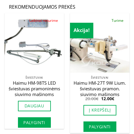
REKOMENDUOJAMOS PREKĖS
Laikinai neturime
Turime
Akcija!
ŠVIESTUVAI
ŠVIESTUVAI
Haimu HM-98TS LED
Haimu HM-27T 9W Lium.
šviestuvas pramoninėms
šviestuvas pramon.
siuvimo mašinoms
siuvimo mašinoms
Original
Current
20.00
€
12.00
€
price
price
DAUGIAU
was:
is:
Į KREPŠELĮ
20.00€.
12.00€.
PALYGINTI
PALYGINTI