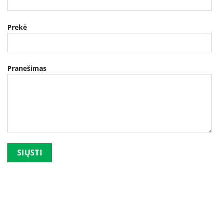
Prekė
Pranešimas
Palikite šį lauką tuščią.