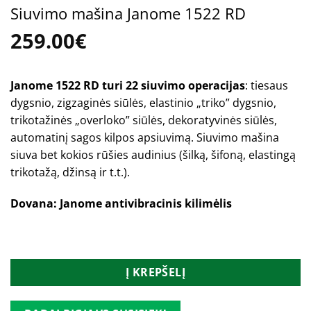
Siuvimo mašina Janome 1522 RD
259.00
€
Janome 1522 RD turi 22 siuvimo operacijas
: tiesaus
dygsnio, zigzaginės siūlės, elastinio „triko” dygsnio,
trikotažinės „overloko” siūlės, dekoratyvinės siūlės,
automatinį sagos kilpos apsiuvimą. Siuvimo mašina
siuva bet kokios rūšies audinius (šilką, šifoną, elastingą
trikotažą, džinsą ir t.t.).
Dovana: Janome antivibracinis kilimėlis
Turime
Į KREPŠELĮ