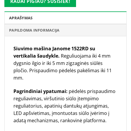
RADAI PIGIAU? SUSISIEK!
APRAŠYMAS
PAPILDOMA INFORMACIJA
Siuvimo mašina Janome 1522RD su
vertikalia šaudykle.
Reguliuojama iki 4 mm
dygsnio ilgio ir iki 5 mm zigzaginės siūlės
pločio. Prispaudimo pėdelės pakėlimas iki 11
mm.
Pagrindiniai ypatumai:
pėdelės prispaudimo
reguliavimas, viršutinio siūlo įtempimo
reguliatorius, apatinių dantukų atjungimas,
LED apšvietimas, įmontuotas siūlo įvėrimo į
adatą mechanizmas, rankovinė platforma.