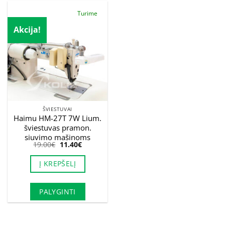
Turime
Akcija!
ŠVIESTUVAI
Haimu HM-27T 7W Lium.
šviestuvas pramon.
siuvimo mašinoms
Original
Current
19.00
€
11.40
€
price
price
was:
is:
Į KREPŠELĮ
19.00€.
11.40€.
PALYGINTI