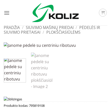
Skip
to
content
PRADŽIA
/
SIUVIMO MAŠINŲ PRIEDAI
/
PĖDELĖS IR
SIUVIMO PRIETAISAI
/
PLOKŠČIASIŪLĖMS
Produkto kodas:
795819108