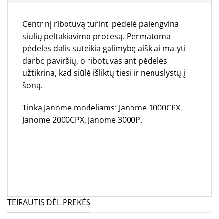
Centrinį ribotuvą turinti pėdelė palengvina
siūlių peltakiavimo procesą. Permatoma
pėdelės dalis suteikia galimybę aiškiai matyti
darbo paviršių, o ribotuvas ant pėdelės
užtikrina, kad siūlė išliktų tiesi ir nenuslystų į
šoną.
Tinka Janome modeliams: Janome 1000CPX,
Janome 2000CPX, Janome 3000P.
TEIRAUTIS DĖL PREKĖS