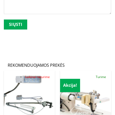
Palikite šį lauką tuščią.
REKOMENDUOJAMOS PREKĖS
Laikinai neturime
Turime
Akcija!