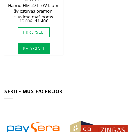
ŠVIESTUVAI
Haimu HM-27T 7W Lium.
šviestuvas pramon.
siuvimo mašinoms
Original
Current
19.00
€
11.40
€
price
price
was:
is:
Į KREPŠELĮ
19.00€.
11.40€.
PALYGINTI
SEKITE MUS FACEBOOK