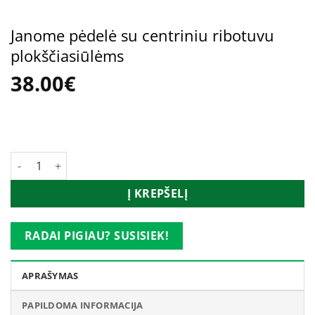
Janome pėdelė su centriniu ribotuvu
plokščiasiūlėms
38.00
€
produkto kiekis: Janome pėdelė su centriniu ribotuvu plokšči
Į KREPŠELĮ
RADAI PIGIAU? SUSISIEK!
APRAŠYMAS
PAPILDOMA INFORMACIJA