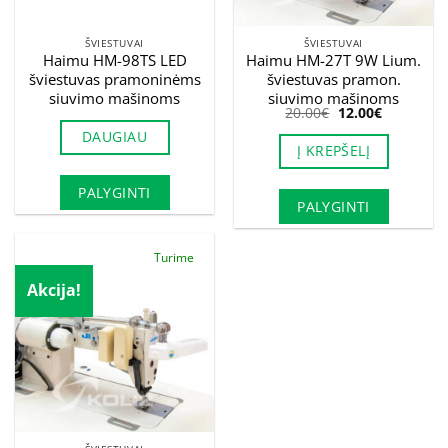
ŠVIESTUVAI
ŠVIESTUVAI
Haimu HM-98TS LED
Haimu HM-27T 9W Lium.
šviestuvas pramoninėms
šviestuvas pramon.
siuvimo mašinoms
siuvimo mašinoms
Original
Current
20.00
€
12.00
€
price
price
DAUGIAU
was:
is:
Į KREPŠELĮ
20.00€.
12.00€.
PALYGINTI
PALYGINTI
Turime
Akcija!