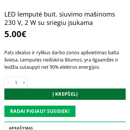
LED lemputė buit. siuvimo mašinoms
230 V, 2 W su sriegiu įsukama
5.00
€
Pats idealus ir ryškus darbo zonos apšvietimas balta
šviesa. Lemputės neišskiria šilumos, yra ilgaamžės ir
leidžia sutaupyti net 90% elektros energijos.
produkto kiekis: LED lemputė buit. siuvimo mašinoms 230 V, 
Į KREPŠELĮ
RADAI PIGIAU? SUSISIEK!
APRAŠYMAS