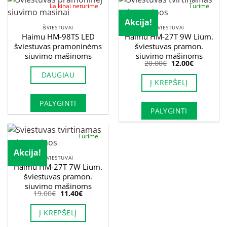
Laikinai neturime
Turime
Akcija!
ŠVIESTUVAI
ŠVIESTUVAI
Haimu HM-98TS LED
Haimu HM-27T 9W Lium.
šviestuvas pramoninėms
šviestuvas pramon.
siuvimo mašinoms
siuvimo mašinoms
Original
Current
20.00
€
12.00
€
price
price
DAUGIAU
was:
is:
Į KREPŠELĮ
20.00€.
12.00€.
PALYGINTI
PALYGINTI
Turime
Akcija!
ŠVIESTUVAI
Haimu HM-27T 7W Lium.
šviestuvas pramon.
siuvimo mašinoms
Original
Current
19.00
€
11.40
€
price
price
was:
is:
Į KREPŠELĮ
19.00€.
11.40€.