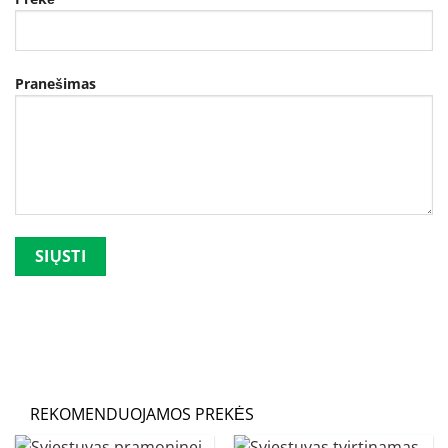
Pranešimas
Palikite šį lauką tuščią.
REKOMENDUOJAMOS PREKĖS