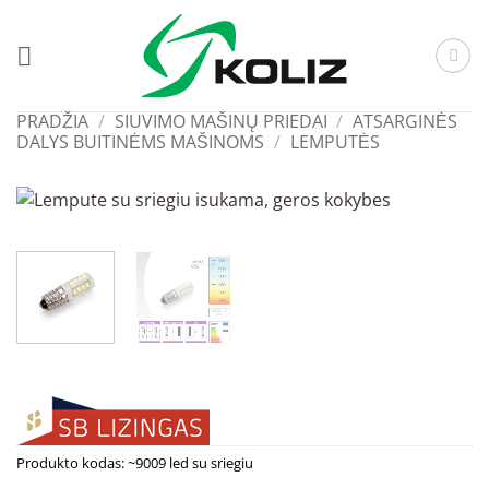
Skip
to
content
PRADŽIA
/
SIUVIMO MAŠINŲ PRIEDAI
/
ATSARGINĖS
DALYS BUITINĖMS MAŠINOMS
/
LEMPUTĖS
Produkto kodas:
~9009 led su sriegiu