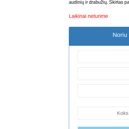
audinių ir drabužių. Skirtas p
Laikinai neturime
Noriu 