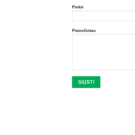
Prekė
Pranešimas
Palikite šį lauką tuščią.