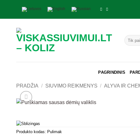
Skip
to
content
Ieškoti:
PAGRINDINIS
PAR
PRADŽIA
/
SIUVIMO REIKMENYS
/
ALYVA IR CHE
Produkto kodas:
Pulimak