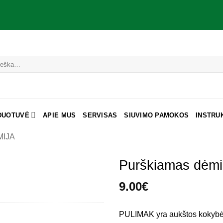
DUOTUVĖ
APIE MUS
SERVISAS
SIUVIMO PAMOKOS
INSTRU
MIJA
Purškiamas dėmių
9.00
€
PULIMAK yra aukštos kokybės 