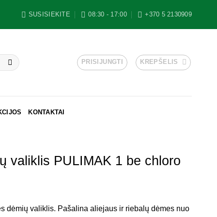
SUSISIEKITE
08:30 - 17:00
+370 5 2130909
PRISIJUNGTI
KREPŠELIS
KCIJOS
KONTAKTAI
 valiklis PULIMAK 1 be chloro
dėmių valiklis. Pašalina aliejaus ir riebalų dėmes nuo