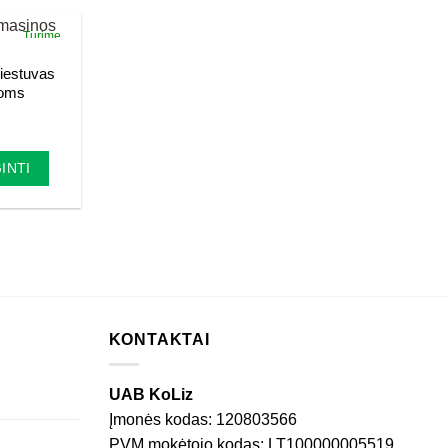
Turime
iestuvas
noms
rrent
ce
.40€.
INTI
KONTAKTAI
UAB KoLiz
Įmonės kodas: 120803566
PVM mokėtojo kodas: LT100000005519