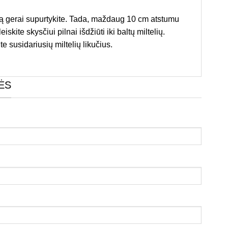
ą gerai supurtykite. Tada, maždaug 10 cm atstumu
iskite skysčiui pilnai išdžiūti iki baltų miltelių.
te susidariusių miltelių likučius.
ĖS