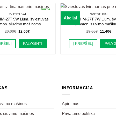
Turime
ŠVIESTUVAI
ŠVIESTUVAI
Akcija!
M-27T 9W Lium. šviestuvas
Haimu HM-27T 7W Lium. šv
mon. siuvimo mašinoms
pramon. siuvimo maši
Original
Current
Original
Cu
20.00
€
12.00
€
19.00
€
11.40
€
price
price
price
pri
was:
is:
was:
is:
20.00€.
12.00€.
19.00€.
11
EPŠELĮ
PALYGINTI
Į KREPŠELĮ
PALYG
GAS
INFORMACIJA
iuvimo mašinos
Apie mus
s siuvimo mašinos
Privatumo politika