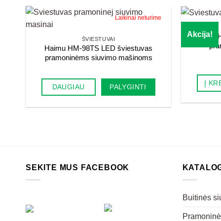
Laikinai neturime
Akcija!
Haimu H
ŠVIESTUVAI
pra
Haimu HM-98TS LED šviestuvas
pramoninėms siuvimo mašinoms
Į KR
DAUGIAU
PALYGINTI
SEKITE MUS FACEBOOK
KATALO
Buitinės s
Pramoninė