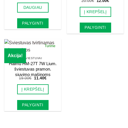
Original
Current
20.00
€
12.00
€
price
price
DAUGIAU
was:
is:
Į KREPŠELĮ
20.00€.
12.00€.
PALYGINTI
PALYGINTI
Turime
Akcija!
ŠVIESTUVAI
Haimu HM-27T 7W Lium.
šviestuvas pramon.
siuvimo mašinoms
Original
Current
19.00
€
11.40
€
price
price
was:
is:
Į KREPŠELĮ
19.00€.
11.40€.
PALYGINTI