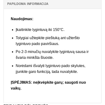
PAPILDOMA INFORMACIJA
Naudojimas:
Įkaitinkite lygintuvą iki 150°C.
Tolygiai užtepkite pieštuką ant užteršto
lygintuvo pado paviršiaus.
Po 2-3 minučių nuvalykite lygintuvą sausa ir
švaria minkšta šluoste.
Norėdami išvalyti lygintuvo pado skylutes,
įjunkite garo funkciją, tada nuvalykite.
ĮSPĖJIMAS: neįkvėpkite garų; saugoti nuo
vaikų.