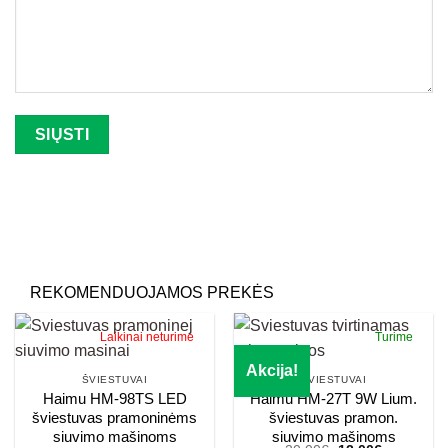
Palikite šį lauką tuščią.
REKOMENDUOJAMOS PREKĖS
Laikinai neturime
Turime
Akcija!
ŠVIESTUVAI
ŠVIESTUVAI
Haimu HM-98TS LED
Haimu HM-27T 9W Lium.
šviestuvas pramoninėms
šviestuvas pramon.
siuvimo mašinoms
siuvimo mašinoms