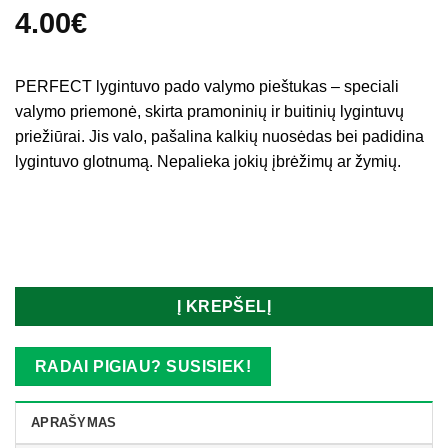
4.00
€
PERFECT lygintuvo pado valymo pieštukas – speciali
valymo priemonė, skirta pramoninių ir buitinių lygintuvų
priežiūrai. Jis valo, pašalina kalkių nuosėdas bei padidina
lygintuvo glotnumą. Nepalieka jokių įbrėžimų ar žymių.
Turime
Į KREPŠELĮ
RADAI PIGIAU? SUSISIEK!
APRAŠYMAS